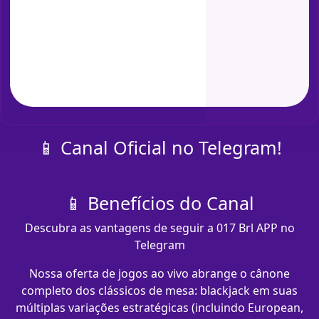
📱 Canal Oficial no Telegram!
📱 Benefícios do Canal
Descubra as vantagens de seguir a 017 Brl APP no
Telegram
Nossa oferta de jogos ao vivo abrange o cânone
completo dos clássicos de mesa: blackjack em suas
múltiplas variações estratégicas (incluindo European,