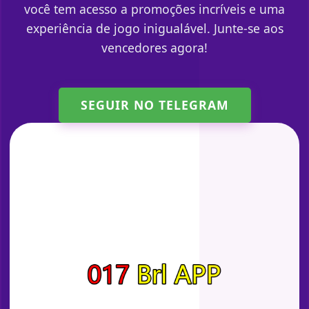
você tem acesso a promoções incríveis e uma
experiência de jogo inigualável. Junte-se aos
vencedores agora!
SEGUIR NO TELEGRAM