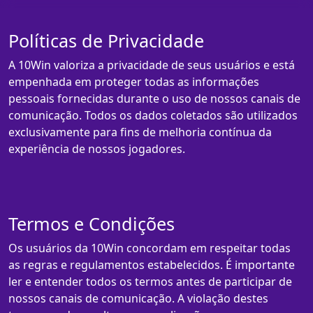
Políticas de Privacidade
A 10Win valoriza a privacidade de seus usuários e está
empenhada em proteger todas as informações
pessoais fornecidas durante o uso de nossos canais de
comunicação. Todos os dados coletados são utilizados
exclusivamente para fins de melhoria contínua da
experiência de nossos jogadores.
Termos e Condições
Os usuários da 10Win concordam em respeitar todas
as regras e regulamentos estabelecidos. É importante
ler e entender todos os termos antes de participar de
nossos canais de comunicação. A violação destes