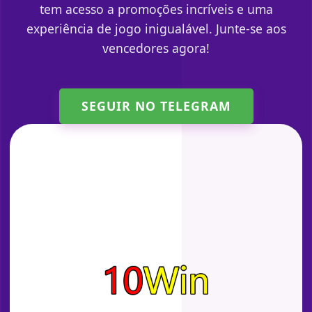
tem acesso a promoções incríveis e uma
experiência de jogo inigualável. Junte-se aos
vencedores agora!
SEGUIR NO TELEGRAM