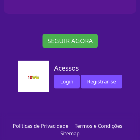
SEGUIR AGORA
Acessos
Login
Registrar-se
Políticas de Privacidade
Termos e Condições
Sitemap