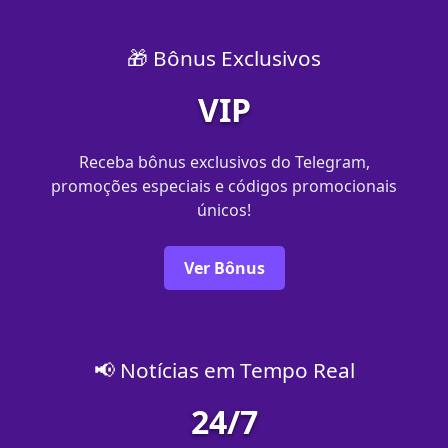
🎁 Bônus Exclusivos
VIP
Receba bônus exclusivos do Telegram,
promoções especiais e códigos promocionais
únicos!
Ver Bônus
📢 Notícias em Tempo Real
24/7