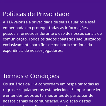
Políticas de Privacidade
A 11A valoriza a privacidade de seus usuários e está
empenhada em proteger todas as informações
pessoais fornecidas durante o uso de nossos canais de
comunicação. Todos os dados coletados são utilizados
exclusivamente para fins de melhoria contínua da
experiência de nossos jogadores.
Termos e Condições
Os usuários da 11A concordam em respeitar todas as
regras e regulamentos estabelecidos. É importante ler
e entender todos os termos antes de participar de
nossos canais de comunicação. A violação destes