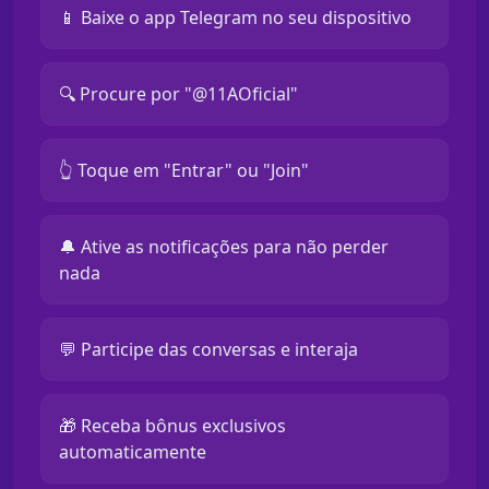
📱 Baixe o app Telegram no seu dispositivo
🔍 Procure por "@11AOficial"
👆 Toque em "Entrar" ou "Join"
🔔 Ative as notificações para não perder
nada
💬 Participe das conversas e interaja
🎁 Receba bônus exclusivos
automaticamente