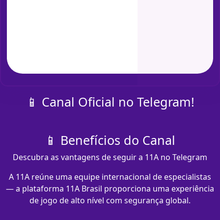
📱 Canal Oficial no Telegram!
📱 Benefícios do Canal
Descubra as vantagens de seguir a 11A no Telegram
A 11A reúne uma equipe internacional de especialistas
— a plataforma 11A Brasil proporciona uma experiência
de jogo de alto nível com segurança global.