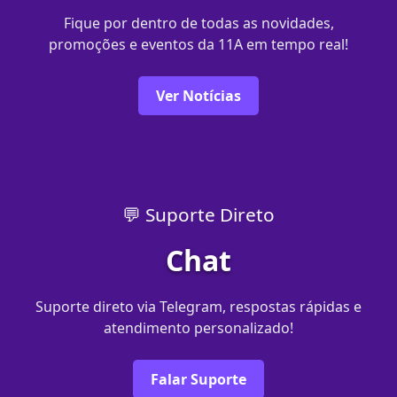
Fique por dentro de todas as novidades,
promoções e eventos da 11A em tempo real!
Ver Notícias
💬 Suporte Direto
Chat
Suporte direto via Telegram, respostas rápidas e
atendimento personalizado!
Falar Suporte