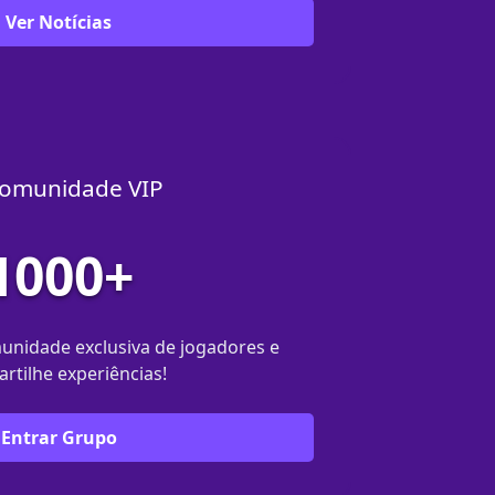
Ver Notícias
Comunidade VIP
1000+
unidade exclusiva de jogadores e
rtilhe experiências!
Entrar Grupo