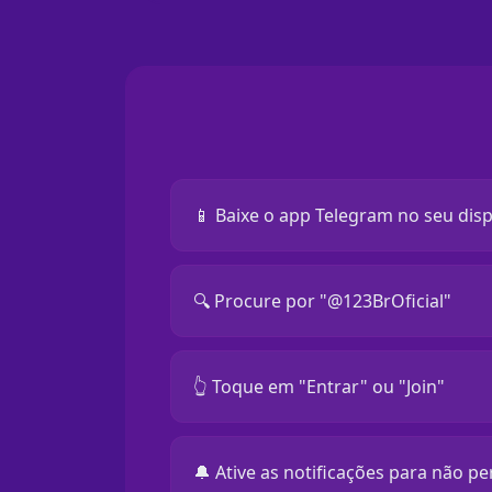
📱 Baixe o app Telegram no seu disp
🔍 Procure por "@123BrOficial"
👆 Toque em "Entrar" ou "Join"
🔔 Ative as notificações para não p