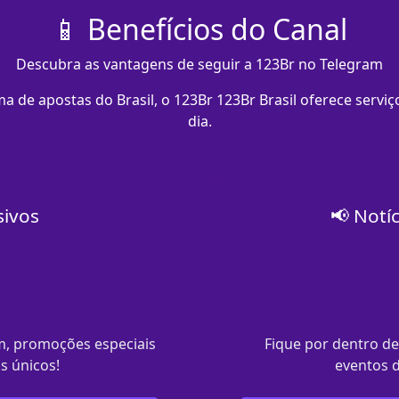
📱 Benefícios do Canal
Descubra as vantagens de seguir a 123Br no Telegram
a de apostas do Brasil, o 123Br 123Br Brasil oferece servi
dia.
sivos
📢 Notí
m, promoções especiais
Fique por dentro d
s únicos!
eventos 