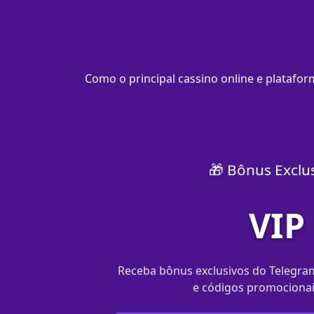
Como o principal cassino online e plataform
🎁 Bônus Exclu
VIP
Receba bônus exclusivos do Telegra
e códigos promocionai