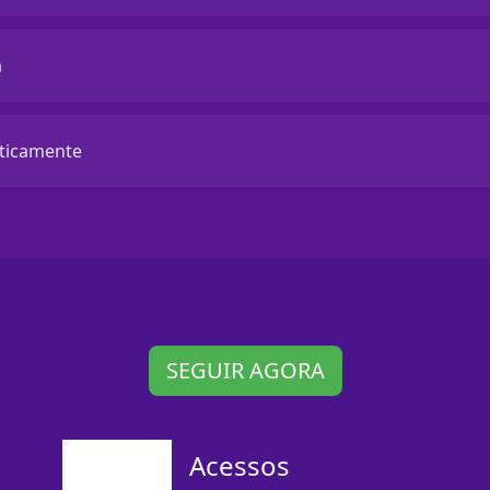
a
aticamente
SEGUIR AGORA
Acessos