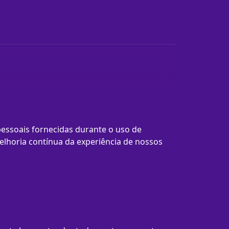
pessoais fornecidas durante o uso de
elhoria contínua da experiência de nossos