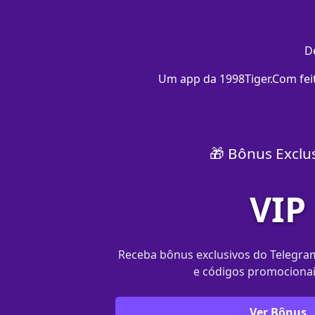
D
Um app da 1998Tiger.Com feit
🎁 Bônus Exclu
VIP
Receba bônus exclusivos do Telegra
e códigos promocionai
Ver Bônus