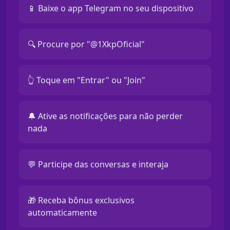
📱 Baixe o app Telegram no seu dispositivo
🔍 Procure por "@1XkpOficial"
👆 Toque em "Entrar" ou "Join"
🔔 Ative as notificações para não perder
nada
💬 Participe das conversas e interaja
🎁 Receba bônus exclusivos
automaticamente