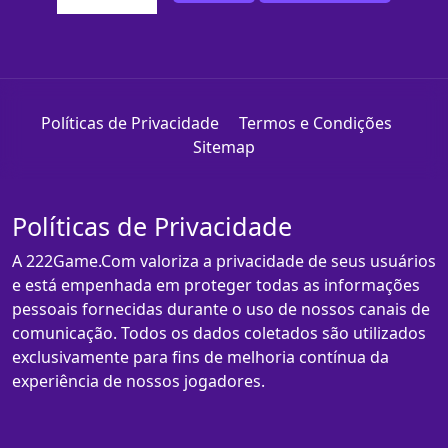
Políticas de Privacidade
Termos e Condições
Sitemap
Políticas de Privacidade
A 222Game.Com valoriza a privacidade de seus usuários
e está empenhada em proteger todas as informações
pessoais fornecidas durante o uso de nossos canais de
comunicação. Todos os dados coletados são utilizados
exclusivamente para fins de melhoria contínua da
experiência de nossos jogadores.