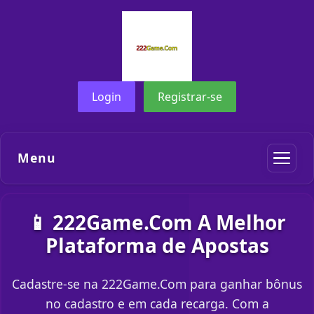
Login
Registrar-se
Menu
📱 222Game.Com A Melhor
Plataforma de Apostas
Cadastre-se na 222Game.Com para ganhar bônus
no cadastro e em cada recarga. Com a