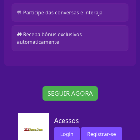
💬 Participe das conversas e interaja
🎁 Receba bônus exclusivos
automaticamente
SEGUIR AGORA
Acessos
Login
Registrar-se