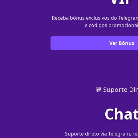
Receba bônus exclusivos do Telegra
e códigos promocionai
Ver Bônus
💬 Suporte Di
Cha
Suporte direto via Telegram, r