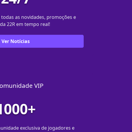
e todas as novidades, promoções e
 da 22R em tempo real!
Ver Notícias
Comunidade VIP
1000+
unidade exclusiva de jogadores e