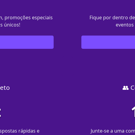
m, promoções especiais
Fique por dentro d
s únicos!
eventos
reto
👥 
t
espostas rápidas e
Junte-se a uma com