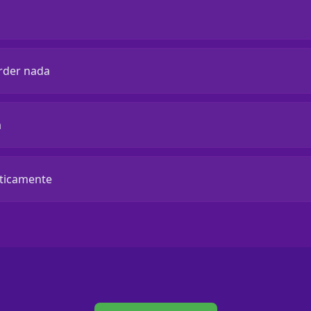
erder nada
a
aticamente