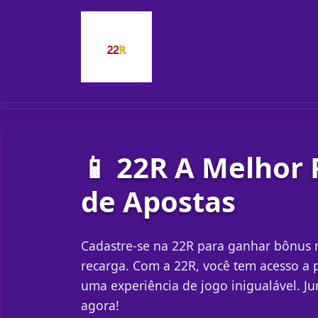
📱 22R A Melhor
de Apostas
Cadastre-se na 22R para ganhar bônus 
recarga. Com a 22R, você tem acesso a 
uma experiência de jogo inigualável. J
agora!