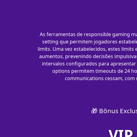
As ferramentas de responsible gaming ma
setting que permitem jogadores estabelece
limits. Uma vez estabelecidos, estes limit
aumentos, prevenindo decisões impulsiva
intervalos configurados para apresentar
options permitem timeouts de 24 ho
communications cessam, com ri
🎁 Bônus Exclu
VIP