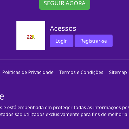
SEGUIR AGORA
Acessos
Login
Registrar-se
Políticas de Privacidade
Termos e Condições
Sitemap
de
ios e está empenhada em proteger todas as informações pe
tados são utilizados exclusivamente para fins de melhoria