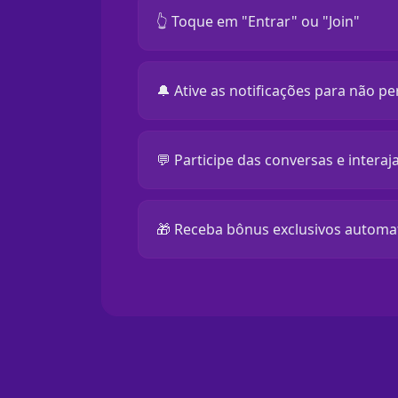
👆 Toque em "Entrar" ou "Join"
🔔 Ative as notificações para não p
💬 Participe das conversas e interaj
🎁 Receba bônus exclusivos autom