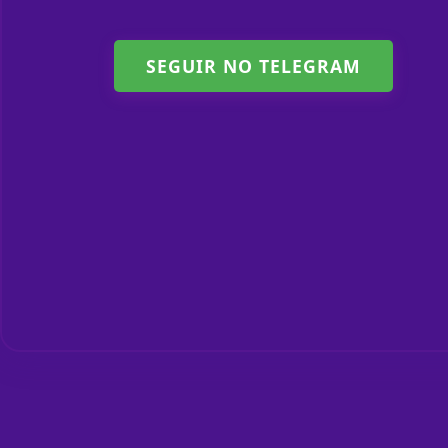
SEGUIR NO TELEGRAM