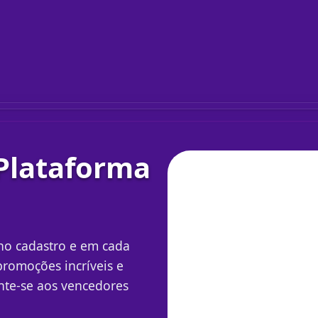
 Plataforma
no cadastro e em cada
promoções incríveis e
unte-se aos vencedores