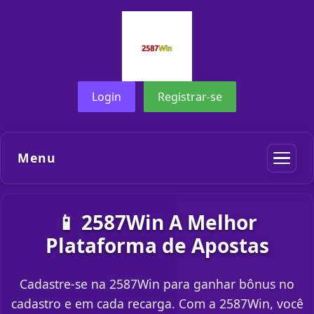
Login
Registrar-se
Menu
📱 2587Win A Melhor
Plataforma de Apostas
Cadastre-se na 2587Win para ganhar bônus no
cadastro e em cada recarga. Com a 2587Win, você