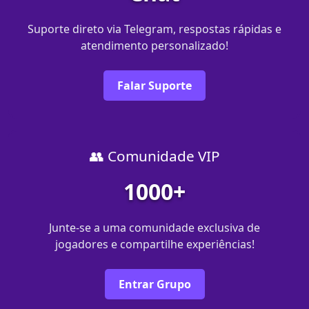
Suporte direto via Telegram, respostas rápidas e
atendimento personalizado!
Falar Suporte
👥 Comunidade VIP
1000+
Junte-se a uma comunidade exclusiva de
jogadores e compartilhe experiências!
Entrar Grupo