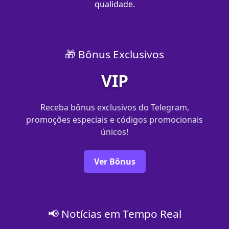
qualidade.
🎁 Bônus Exclusivos
VIP
Receba bônus exclusivos do Telegram,
promoções especiais e códigos promocionais
únicos!
Ver Bônus
📢 Notícias em Tempo Real