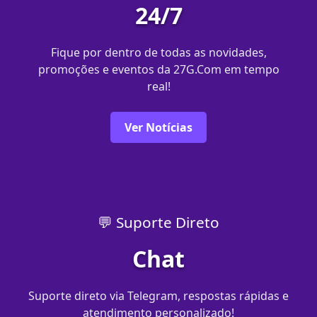
24/7
Fique por dentro de todas as novidades,
promoções e eventos da 27G.Com em tempo
real!
Ver Notícias
💬 Suporte Direto
Chat
Suporte direto via Telegram, respostas rápidas e
atendimento personalizado!