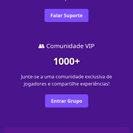
Falar Suporte
👥 Comunidade VIP
1000+
Junte-se a uma comunidade exclusiva de
jogadores e compartilhe experiências!
Entrar Grupo