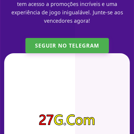
tem acesso a promoções incríveis e uma
experiência de jogo inigualável. Junte-se aos
vencedores agora!
SEGUIR NO TELEGRAM