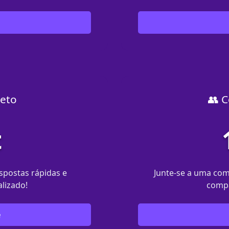
reto
👥 
t
espostas rápidas e
Junte-se a uma com
lizado!
compa
e