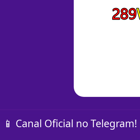
📱 Canal Oficial no Telegram!