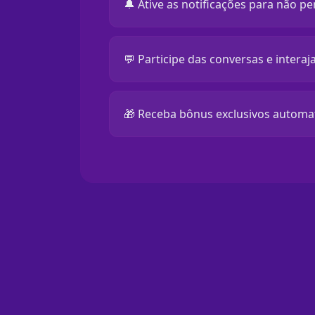
🔔 Ative as notificações para não p
💬 Participe das conversas e interaj
🎁 Receba bônus exclusivos autom