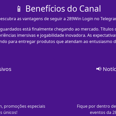
📱 Benefícios do Canal
escubra as vantagens de seguir a 289Win Login no Telegr
guardados está finalmente chegando ao mercado. Títulos co
iências imersivas e jogabilidade inovadora. As expectativas
do para entregar produtos que atendam ao entusiasmo do
sivos
📢 Notí
m, promoções especiais
Fique por dentro d
s únicos!
eventos da 2