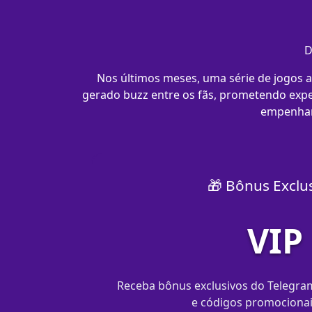
D
Nos últimos meses, uma série de jogos a
gerado buzz entre os fãs, prometendo exper
empenhan
🎁 Bônus Exclu
VIP
Receba bônus exclusivos do Telegra
e códigos promocionai