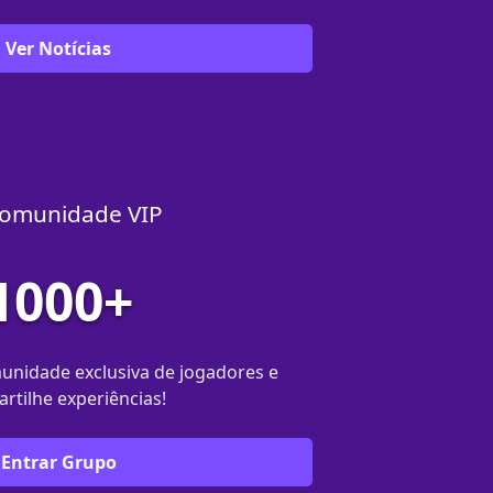
Ver Notícias
Comunidade VIP
1000+
unidade exclusiva de jogadores e
rtilhe experiências!
Entrar Grupo