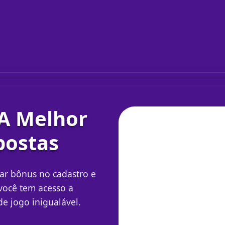
 A Melhor
postas
ar bônus no cadastro e
você tem acesso a
e jogo inigualável.