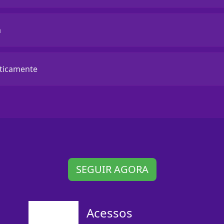
a
aticamente
SEGUIR AGORA
Acessos