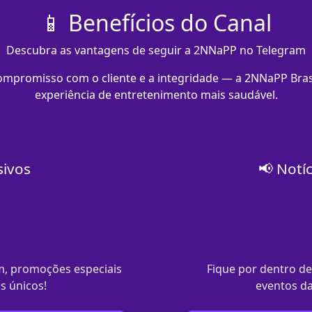
📱 Benefícios do Canal
Descubra as vantagens de seguir a 2NNaPP no Telegram
mpromisso com o cliente e a integridade — a 2NNaPP Bras
experiência de entretenimento mais saudável.
sivos
📢 Notí
m, promoções especiais
Fique por dentro d
s únicos!
eventos d