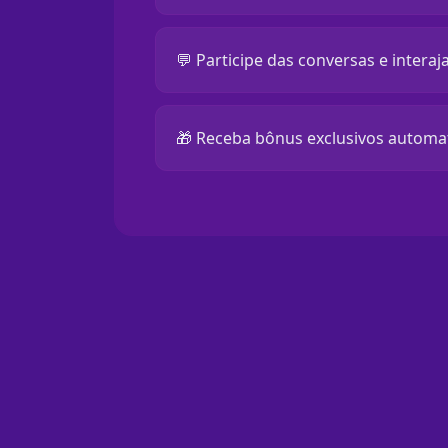
💬 Participe das conversas e interaj
🎁 Receba bônus exclusivos autom