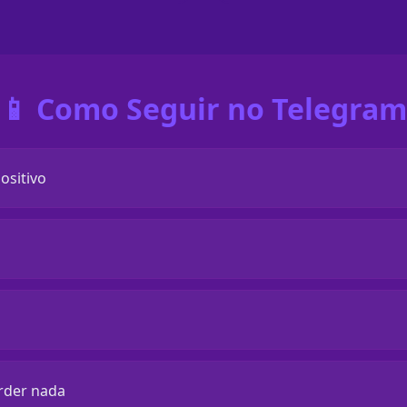
📱 Como Seguir no Telegram
ositivo
erder nada