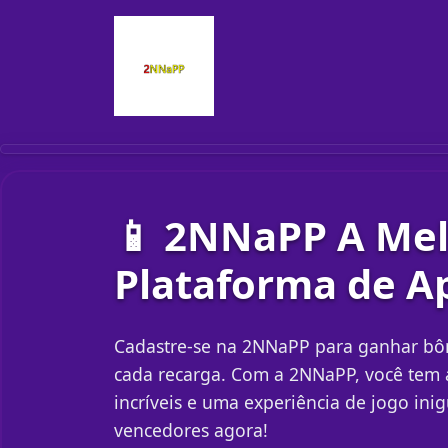
📱 2NNaPP A Me
Plataforma de A
Cadastre-se na 2NNaPP para ganhar bô
cada recarga. Com a 2NNaPP, você tem
incríveis e uma experiência de jogo inig
vencedores agora!