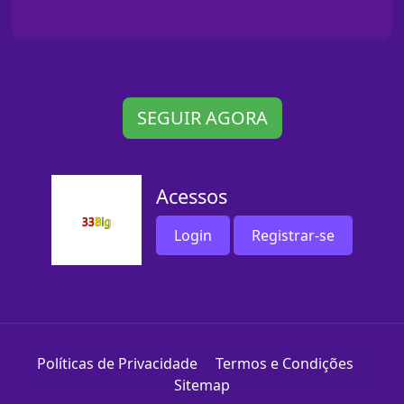
SEGUIR AGORA
Acessos
Login
Registrar-se
Políticas de Privacidade
Termos e Condições
Sitemap