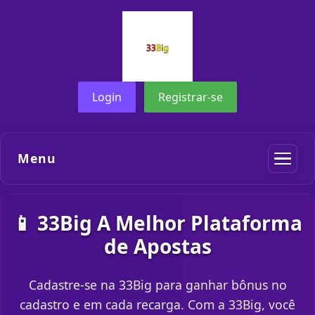
Login
Registrar-se
Menu
📱 33Big A Melhor Plataforma
de Apostas
Cadastre-se na 33Big para ganhar bônus no
cadastro e em cada recarga. Com a 33Big, você