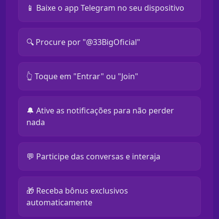
📱 Baixe o app Telegram no seu dispositivo
🔍 Procure por "@33BigOficial"
👆 Toque em "Entrar" ou "Join"
🔔 Ative as notificações para não perder
nada
💬 Participe das conversas e interaja
🎁 Receba bônus exclusivos
automaticamente