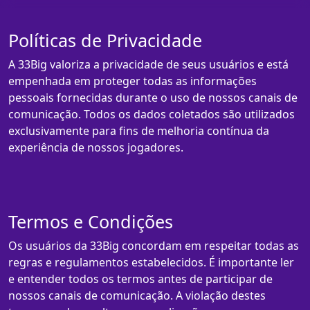
Políticas de Privacidade
A 33Big valoriza a privacidade de seus usuários e está
empenhada em proteger todas as informações
pessoais fornecidas durante o uso de nossos canais de
comunicação. Todos os dados coletados são utilizados
exclusivamente para fins de melhoria contínua da
experiência de nossos jogadores.
Termos e Condições
Os usuários da 33Big concordam em respeitar todas as
regras e regulamentos estabelecidos. É importante ler
e entender todos os termos antes de participar de
nossos canais de comunicação. A violação destes