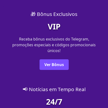
🎁 Bônus Exclusivos
VIP
Receba bônus exclusivos do Telegram,
promoções especiais e códigos promocionais
únicos!
Ver Bônus
📢 Notícias em Tempo Real
24/7