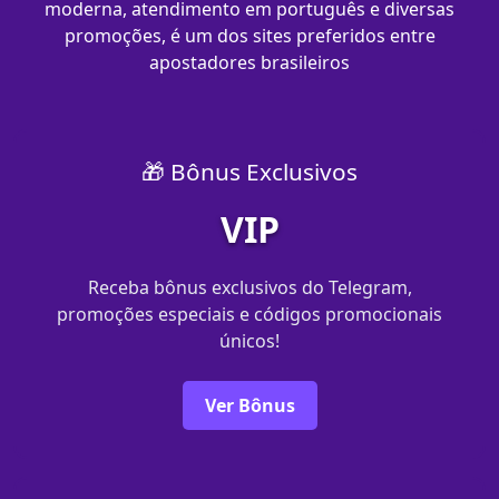
moderna, atendimento em português e diversas
promoções, é um dos sites preferidos entre
apostadores brasileiros
🎁 Bônus Exclusivos
VIP
Receba bônus exclusivos do Telegram,
promoções especiais e códigos promocionais
únicos!
Ver Bônus