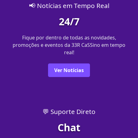
📢 Notícias em Tempo Real
24/7
Fique por dentro de todas as novidades,
promoções e eventos da 33R CaSSino em tempo
real!
Ver Notícias
💬 Suporte Direto
Chat