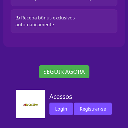
🎁 Receba bônus exclusivos
automaticamente
SEGUIR AGORA
Acessos
Login
Registrar-se