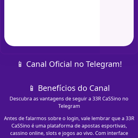
📱 Canal Oficial no Telegram!
📱 Benefícios do Canal
Descubra as vantagens de seguir a 33R CaSSino no
Telegram
Antes de falarmos sobre o login, vale lembrar que a 33R
CaSSino é uma plataforma de apostas esportivas,
cassino online, slots e jogos ao vivo. Com interface