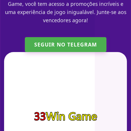
Game, você tem acesso a promoções incríveis e
uma experiência de jogo inigualável. Junte-se aos
vencedores agora!
SEGUIR NO TELEGRAM