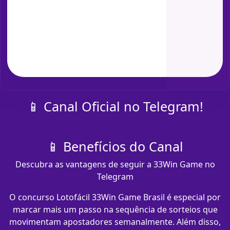
📱 Canal Oficial no Telegram!
📱 Benefícios do Canal
Descubra as vantagens de seguir a 33Win Game no
Telegram
O concurso Lotofácil 33Win Game Brasil é especial por
marcar mais um passo na sequência de sorteios que
movimentam apostadores semanalmente. Além disso,