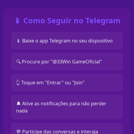
📱 Como Seguir no Telegram
📱 Baixe o app Telegram no seu dispositivo
🔍 Procure por "@33Win GameOficial"
👆 Toque em "Entrar" ou "Join"
🔔 Ative as notificações para não perder
nada
💬 Participe das conversas e interaja