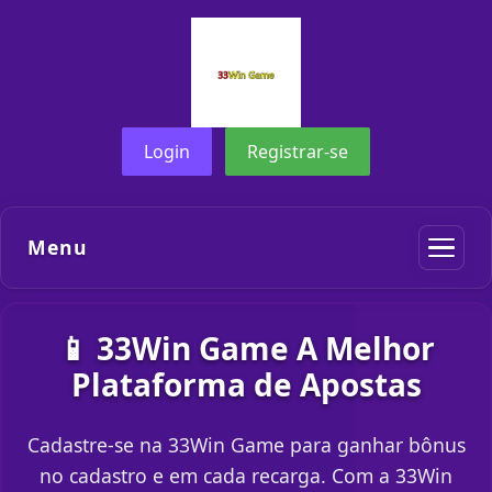
Login
Registrar-se
Menu
📱 33Win Game A Melhor
Plataforma de Apostas
Cadastre-se na 33Win Game para ganhar bônus
no cadastro e em cada recarga. Com a 33Win