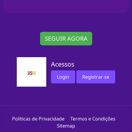
SEGUIR AGORA
Acessos
Login
Registrar-se
Políticas de Privacidade
Termos e Condições
Sitemap