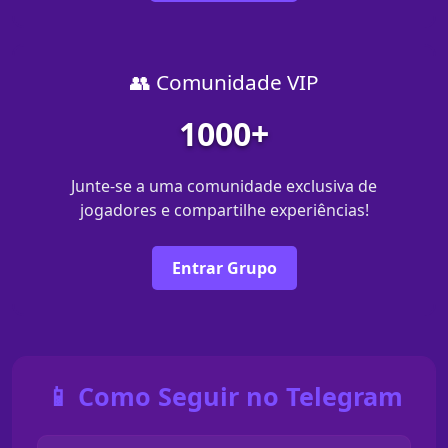
👥 Comunidade VIP
1000+
Junte-se a uma comunidade exclusiva de
jogadores e compartilhe experiências!
Entrar Grupo
📱 Como Seguir no Telegram