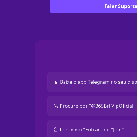
Falar Suport
📱 Baixe o app Telegram no seu disp
🔍 Procure por "@365Brl VipOficial"
👆 Toque em "Entrar" ou "Join"