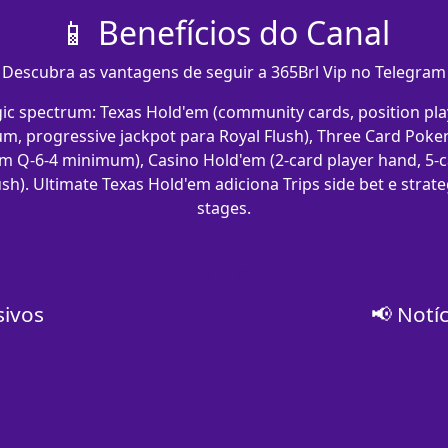
📱 Benefícios do Canal
Descubra as vantagens de seguir a 365Brl Vip no Telegram
ic spectrum: Texas Hold'em (community cards, position play 
, progressive jackpot para Royal Flush), Three Card Poker 
 em Q-6-4 minimum), Casino Hold'em (2-card player hand, 5-
ush). Ultimate Texas Hold'em adiciona Trips side bet e strateg
stages.
sivos
📢 Notí