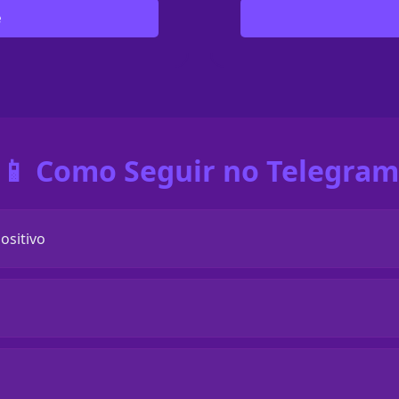
e
📱 Como Seguir no Telegram
ositivo