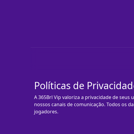
Políticas de Privacida
A 365Brl Vip valoriza a privacidade de seu
nossos canais de comunicação. Todos os dad
jogadores.