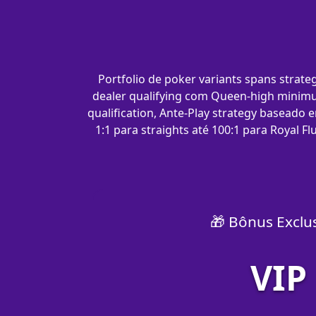
Portfolio de poker variants spans strateg
dealer qualifying com Queen-high minimum
qualification, Ante-Play strategy baseado
1:1 para straights até 100:1 para Royal Fl
🎁 Bônus Exclu
VIP