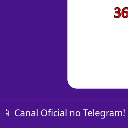
📱 Canal Oficial no Telegram!