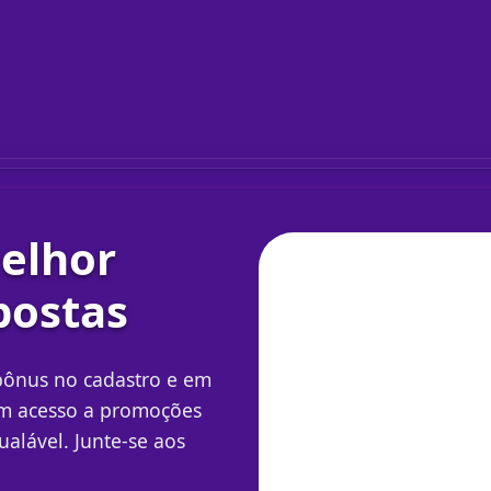
Melhor
postas
bônus no cadastro e em
em acesso a promoções
ualável. Junte-se aos