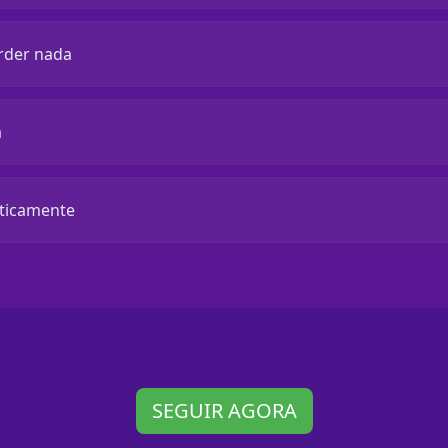
erder nada
a
aticamente
SEGUIR AGORA