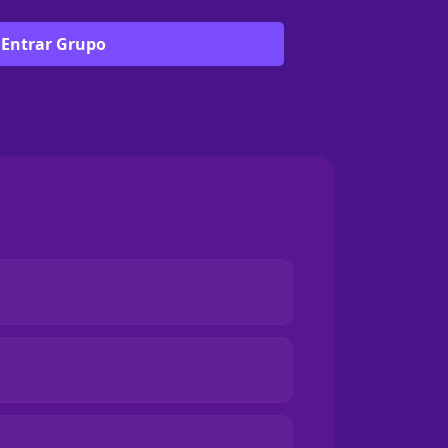
Entrar Grupo