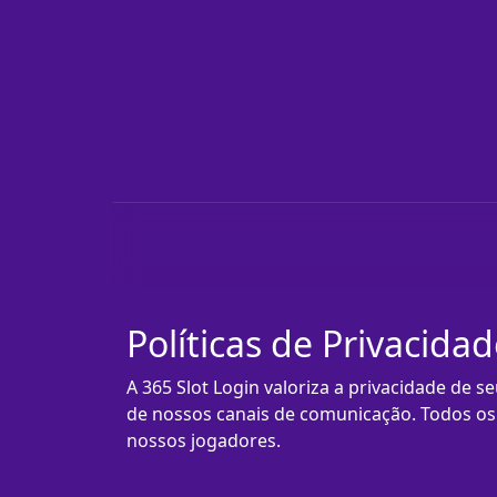
Políticas de Privacida
A 365 Slot Login valoriza a privacidade de
de nossos canais de comunicação. Todos os 
nossos jogadores.