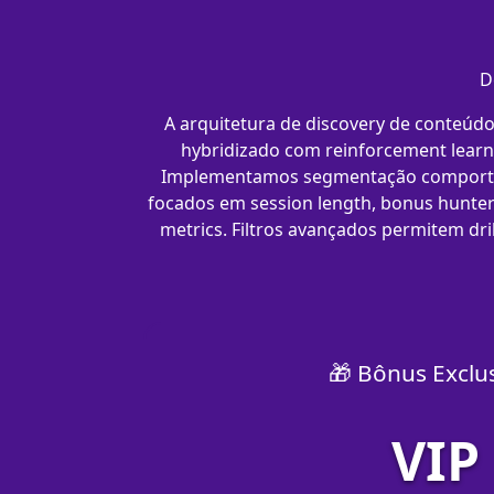
D
A arquitetura de discovery de conteúdo
hybridizado com reinforcement learn
Implementamos segmentação comportament
focados em session length, bonus hunter
metrics. Filtros avançados permitem dri
🎁 Bônus Exclu
VIP