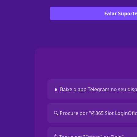
Falar Suport
📱 Baixe o app Telegram no seu disp
🔍 Procure por "@365 Slot LoginOfic