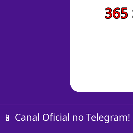
📱 Canal Oficial no Telegram!