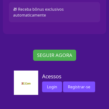
🎁 Receba bônus exclusivos
automaticamente
SEGUIR AGORA
Acessos
Login
Registrar-se