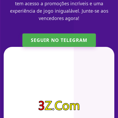
tem acesso a promoções incríveis e uma
experiência de jogo inigualável. Junte-se aos
vencedores agora!
SEGUIR NO TELEGRAM