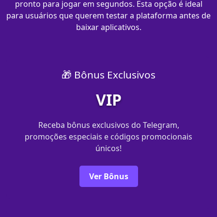
pronto para jogar em segundos. Esta opção é ideal
para usuários que querem testar a plataforma antes de
baixar aplicativos.
🎁 Bônus Exclusivos
VIP
Receba bônus exclusivos do Telegram,
promoções especiais e códigos promocionais
únicos!
Ver Bônus