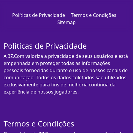
Políticas de Privacidade
Termos e Condições
Sitemap
Políticas de Privacidade
A 3Z.Com valoriza a privacidade de seus usuários e está
empenhada em proteger todas as informações
pessoais fornecidas durante o uso de nossos canais de
comunicação. Todos os dados coletados são utilizados
exclusivamente para fins de melhoria contínua da
experiência de nossos jogadores.
Termos e Condições