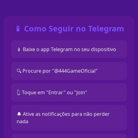
📱 Como Seguir no Telegram
📱 Baixe o app Telegram no seu dispositivo
🔍 Procure por "@444GameOficial"
👆 Toque em "Entrar" ou "Join"
🔔 Ative as notificações para não perder
nada