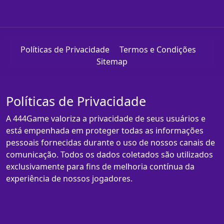
Políticas de Privacidade
Termos e Condições
Sitemap
Políticas de Privacidade
A 444Game valoriza a privacidade de seus usuários e
está empenhada em proteger todas as informações
pessoais fornecidas durante o uso de nossos canais de
comunicação. Todos os dados coletados são utilizados
exclusivamente para fins de melhoria contínua da
experiência de nossos jogadores.