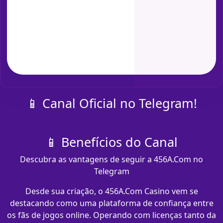
📱 Canal Oficial no Telegram!
📱 Benefícios do Canal
Descubra as vantagens de seguir a 456A.Com no
Telegram
Desde sua criação, o 456A.Com Casino vem se
destacando como uma plataforma de confiança entre
os fãs de jogos online. Operando com licenças tanto da