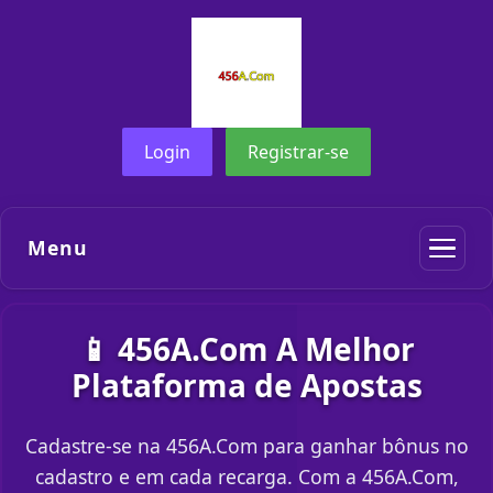
Login
Registrar-se
Menu
📱 456A.Com A Melhor
Plataforma de Apostas
Cadastre-se na 456A.Com para ganhar bônus no
cadastro e em cada recarga. Com a 456A.Com,