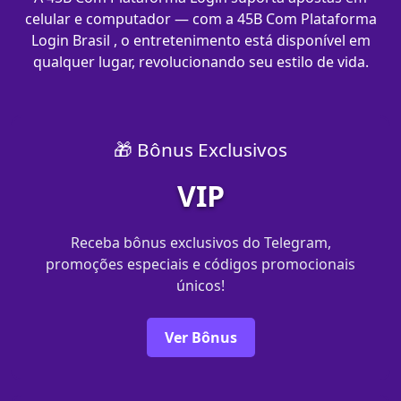
celular e computador — com a 45B Com Plataforma
Login Brasil , o entretenimento está disponível em
qualquer lugar, revolucionando seu estilo de vida.
🎁 Bônus Exclusivos
VIP
Receba bônus exclusivos do Telegram,
promoções especiais e códigos promocionais
únicos!
Ver Bônus