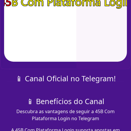
📱 Canal Oficial no Telegram!
📱 Benefícios do Canal
Descubra as vantagens de seguir a 45B Com
Plataforma Login no Telegram
A 45B Com Plataforma Login suporta apostas em