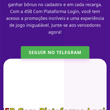
ganhar bônus no cadastro e em cada recarga.
Com a 45B Com Plataforma Login, você tem
acesso a promoções incríveis e uma experiência
de jogo inigualável. Junte-se aos vencedores
agora!
SEGUIR NO TELEGRAM