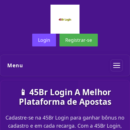
Login
Registrar-se
Menu
📱 45Br Login A Melhor
Plataforma de Apostas
Cadastre-se na 45Br Login para ganhar bônus no
cadastro e em cada recarga. Com a 45Br Login,