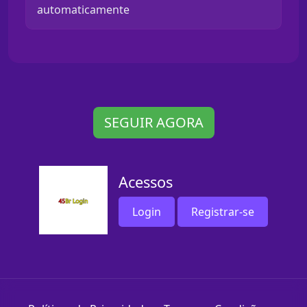
automaticamente
SEGUIR AGORA
Acessos
Login
Registrar-se