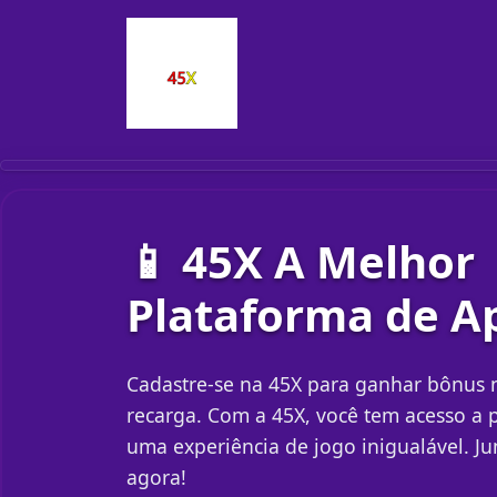
📱 45X A Melhor
Plataforma de A
Cadastre-se na 45X para ganhar bônus 
recarga. Com a 45X, você tem acesso a 
uma experiência de jogo inigualável. J
agora!