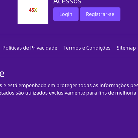
Acessos
Login
Registrar-se
Políticas de Privacidade
Termos e Condições
Sitemap
de
ios e está empenhada em proteger todas as informações pe
tados são utilizados exclusivamente para fins de melhoria