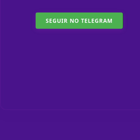
SEGUIR NO TELEGRAM