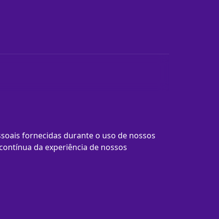
ssoais fornecidas durante o uso de nossos
 contínua da experiência de nossos