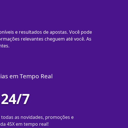
oníveis e resultados de apostas. Você pode
formações relevantes cheguem até você. As
ntes.
cias em Tempo Real
24/7
e todas as novidades, promoções e
 da 45X em tempo real!