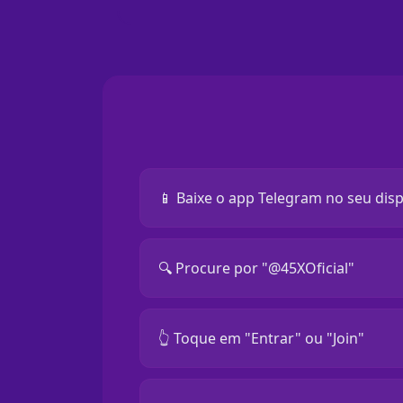
📱 Baixe o app Telegram no seu disp
🔍 Procure por "@45XOficial"
👆 Toque em "Entrar" ou "Join"