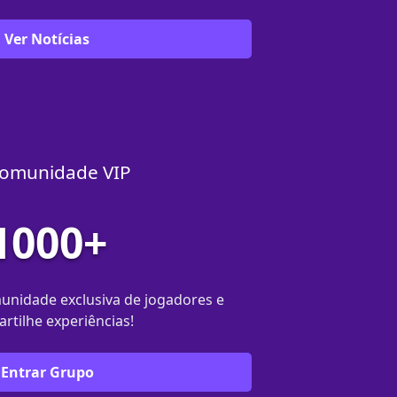
Ver Notícias
Comunidade VIP
1000+
unidade exclusiva de jogadores e
rtilhe experiências!
Entrar Grupo