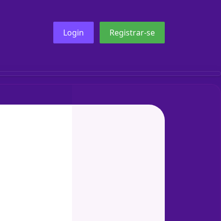
Login
Registrar-se