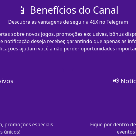
📱 Benefícios do Canal
Descubra as vantagens de seguir a 45X no Telegram
lertas sobre novos jogos, promoções exclusivas, bônus disp
e notificação deseja receber, garantindo que apenas as in
ficações ajudam você a não perder oportunidades importa
sivos
📢 Notí
m, promoções especiais
Fique por dentro d
s únicos!
eventos