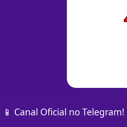
📱 Canal Oficial no Telegram!