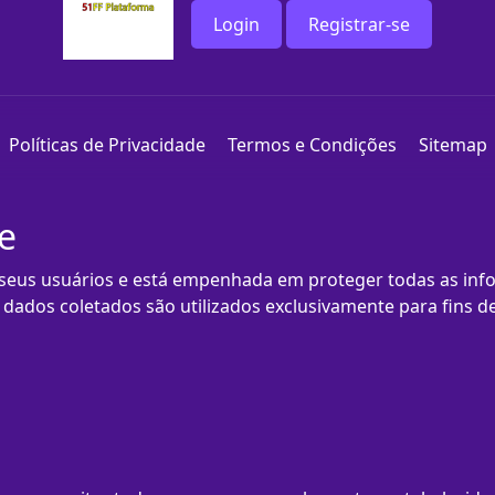
Login
Registrar-se
Políticas de Privacidade
Termos e Condições
Sitemap
de
e seus usuários e está empenhada em proteger todas as in
dados coletados são utilizados exclusivamente para fins d