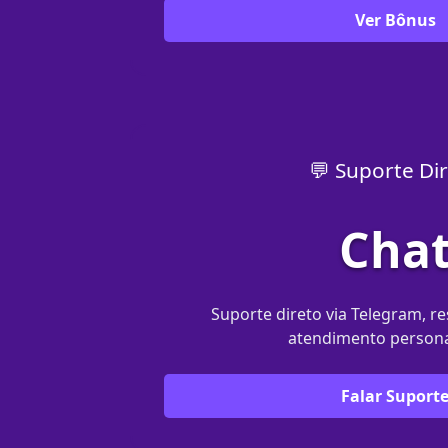
Ver Bônus
💬 Suporte Di
Cha
Suporte direto via Telegram, r
atendimento persona
Falar Suport