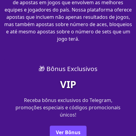
de apostas em jogos que envolvem as melhores
equipes e jogadores do país. Nossa plataforma oferece
apostas que incluem não apenas resultados de jogos,
mas também apostas sobre número de aces, bloqueios
e até mesmo apostas sobre o número de sets que um
jogo terá.
🎁 Bônus Exclusivos
VIP
Receba bônus exclusivos do Telegram,
promoções especiais e códigos promocionais
únicos!
Ver Bônus