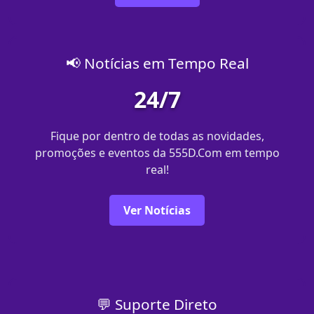
📢 Notícias em Tempo Real
24/7
Fique por dentro de todas as novidades,
promoções e eventos da 555D.Com em tempo
real!
Ver Notícias
💬 Suporte Direto