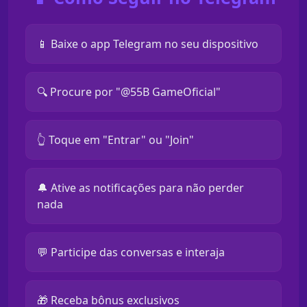
📱 Baixe o app Telegram no seu dispositivo
🔍 Procure por "@55B GameOficial"
👆 Toque em "Entrar" ou "Join"
🔔 Ative as notificações para não perder
nada
💬 Participe das conversas e interaja
🎁 Receba bônus exclusivos