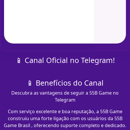
📱 Canal Oficial no Telegram!
📱 Benefícios do Canal
Descubra as vantagens de seguir a 55B Game no
Telegram
Com serviço excelente e boa reputação, a 55B Game
construiu uma forte ligação com os usuários da 55B
Game Brasil , oferecendo suporte completo e dedicado.