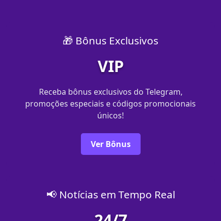
🎁 Bônus Exclusivos
VIP
Receba bônus exclusivos do Telegram,
promoções especiais e códigos promocionais
únicos!
Ver Bônus
📢 Notícias em Tempo Real
24/7