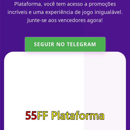
Plataforma, você tem acesso a promoções
incríveis e uma experiência de jogo inigualável.
Junte-se aos vencedores agora!
SEGUIR NO TELEGRAM