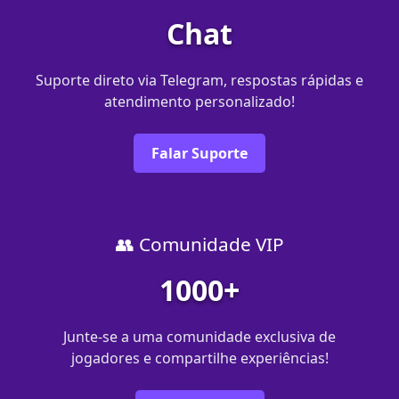
Chat
Suporte direto via Telegram, respostas rápidas e
atendimento personalizado!
Falar Suporte
👥 Comunidade VIP
1000+
Junte-se a uma comunidade exclusiva de
jogadores e compartilhe experiências!