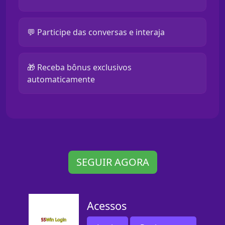
💬 Participe das conversas e interaja
🎁 Receba bônus exclusivos
automaticamente
SEGUIR AGORA
Acessos