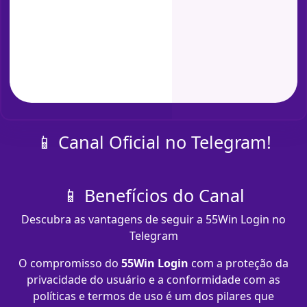
📱 Canal Oficial no Telegram!
📱 Benefícios do Canal
Descubra as vantagens de seguir a 55Win Login no
Telegram
O compromisso do
55Win Login
com a proteção da
privacidade do usuário e a conformidade com as
políticas e termos de uso é um dos pilares que