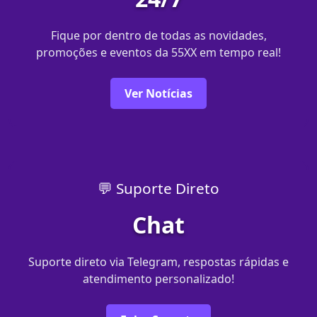
Fique por dentro de todas as novidades,
promoções e eventos da 55XX em tempo real!
Ver Notícias
💬 Suporte Direto
Chat
Suporte direto via Telegram, respostas rápidas e
atendimento personalizado!