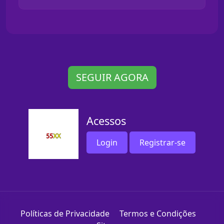
SEGUIR AGORA
Acessos
Login
Registrar-se
Políticas de Privacidade
Termos e Condições