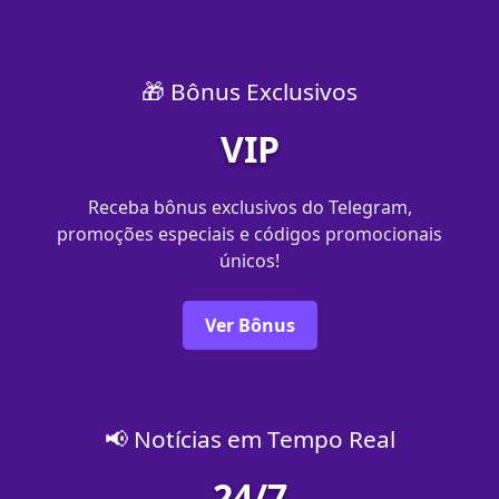
🎁 Bônus Exclusivos
VIP
Receba bônus exclusivos do Telegram,
promoções especiais e códigos promocionais
únicos!
Ver Bônus
📢 Notícias em Tempo Real
24/7