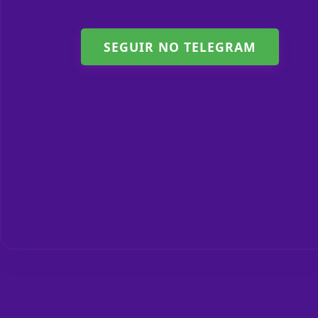
SEGUIR NO TELEGRAM