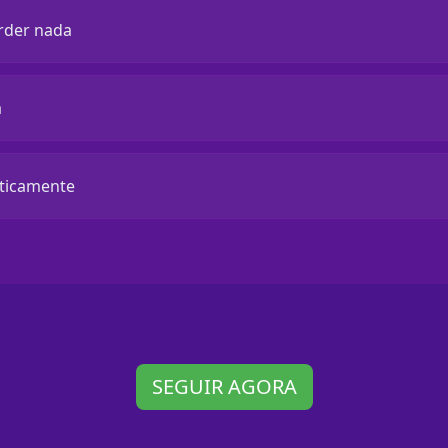
erder nada
a
aticamente
SEGUIR AGORA