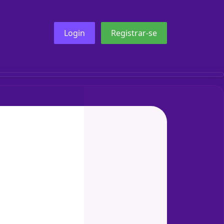
Login
Registrar-se