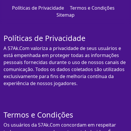
Políticas de Privacidade
Termos e Condições
Sitemap
Políticas de Privacidade
A 57Ak.Com valoriza a privacidade de seus usuários e
está empenhada em proteger todas as informações
pessoais fornecidas durante o uso de nossos canais de
comunicação. Todos os dados coletados são utilizados
exclusivamente para fins de melhoria contínua da
experiência de nossos jogadores.
Termos e Condições
Os usuários da 57Ak.Com concordam em respeitar