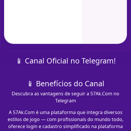
📱 Canal Oficial no Telegram!
📱 Benefícios do Canal
Descubra as vantagens de seguir a 57Ak.Com no
Telegram
A 57Ak.Com é uma plataforma que integra diversos
estilos de jogo — com profissionais do mundo todo,
oferece login e cadastro simplificado na plataforma