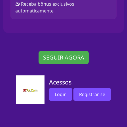
🎁 Receba bônus exclusivos
automaticamente
SEGUIR AGORA
Acessos
Login
Registrar-se