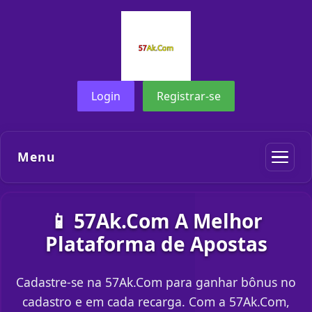
Login
Registrar-se
Menu
📱 57Ak.Com A Melhor
Plataforma de Apostas
Cadastre-se na 57Ak.Com para ganhar bônus no
cadastro e em cada recarga. Com a 57Ak.Com,