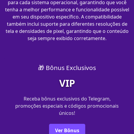
para cada sistema operacional, garantindo que você
tenha a melhor performance e funcionalidade possível
em seu dispositivo específico. A compatibilidade
também inclui suporte para diferentes resoluções de
tela e densidades de pixel, garantindo que o conteúdo
seja sempre exibido corretamente.
🎁 Bônus Exclusivos
VIP
Receba bônus exclusivos do Telegram,
promoções especiais e códigos promocionais
únicos!
Ver Bônus