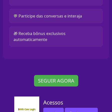
💬 Participe das conversas e interaja
🎁 Receba bônus exclusivos
automaticamente
SEGUIR AGORA
Acessos