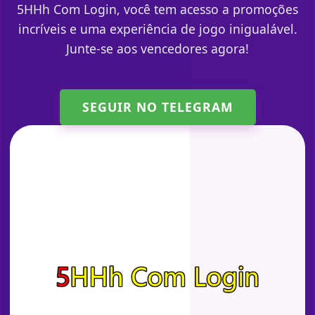
5HHh Com Login, você tem acesso a promoções
incríveis e uma experiência de jogo inigualável.
Junte-se aos vencedores agora!
SEGUIR NO TELEGRAM