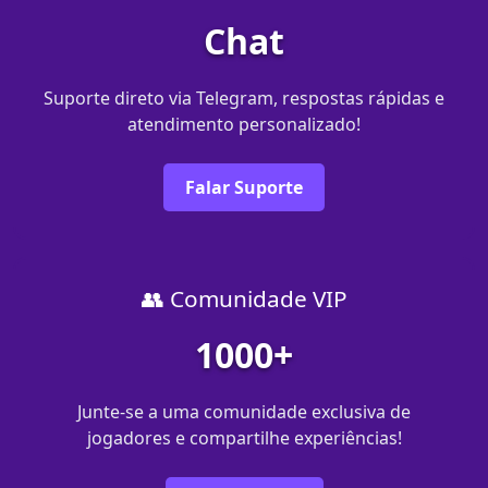
Chat
Suporte direto via Telegram, respostas rápidas e
atendimento personalizado!
Falar Suporte
👥 Comunidade VIP
1000+
Junte-se a uma comunidade exclusiva de
jogadores e compartilhe experiências!