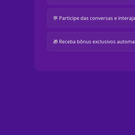
💬 Participe das conversas e interaj
🎁 Receba bônus exclusivos autom