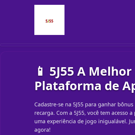
📱 5J55 A Melhor
Plataforma de A
Cadastre-se na 5J55 para ganhar bônus
recarga. Com a 5J55, você tem acesso a 
uma experiência de jogo inigualável. J
agora!