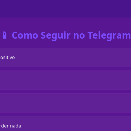
📱 Como Seguir no Telegram
ositivo
erder nada