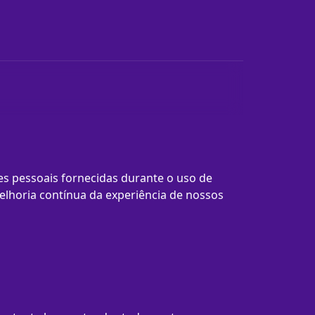
es pessoais fornecidas durante o uso de
elhoria contínua da experiência de nossos