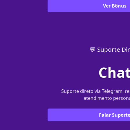
Ver Bônus
💬 Suporte Di
Cha
Suporte direto via Telegram, r
atendimento persona
Falar Suport