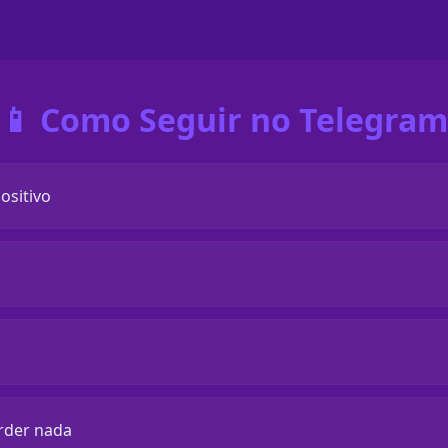
📱 Como Seguir no Telegram
ositivo
erder nada