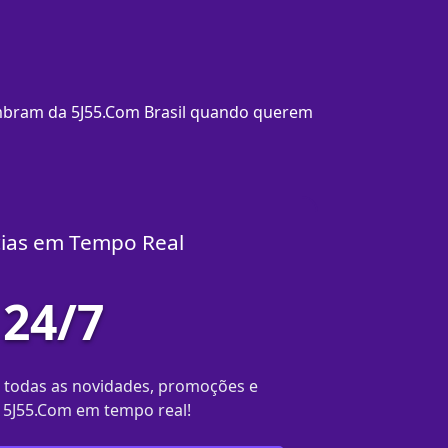
embram da 5J55.Com Brasil quando querem
cias em Tempo Real
24/7
e todas as novidades, promoções e
 5J55.Com em tempo real!