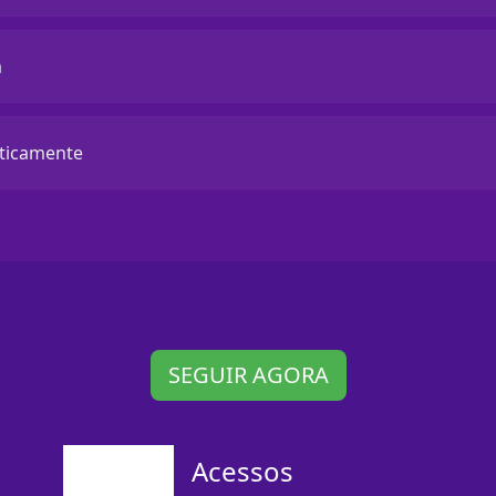
a
aticamente
SEGUIR AGORA
Acessos