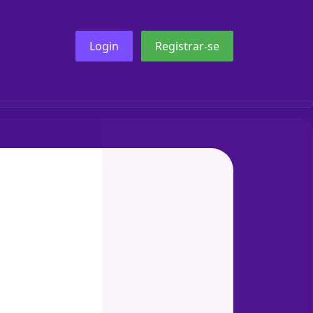
Login
Registrar-se