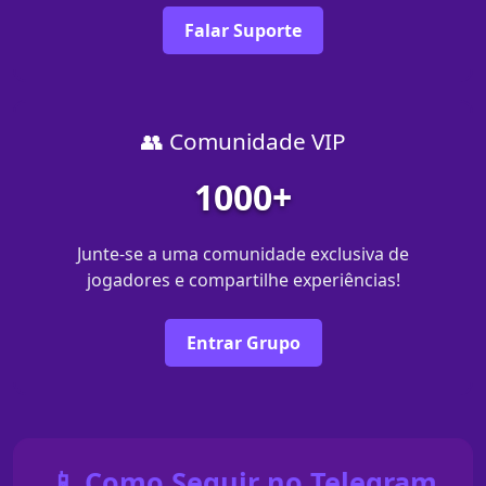
Falar Suporte
👥 Comunidade VIP
1000+
Junte-se a uma comunidade exclusiva de
jogadores e compartilhe experiências!
Entrar Grupo
📱 Como Seguir no Telegram