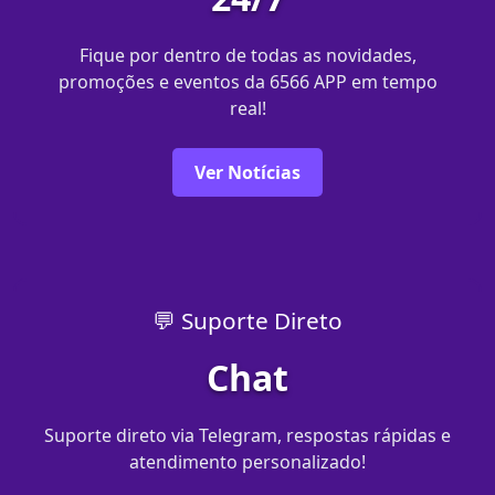
Fique por dentro de todas as novidades,
promoções e eventos da 6566 APP em tempo
real!
Ver Notícias
💬 Suporte Direto
Chat
Suporte direto via Telegram, respostas rápidas e
atendimento personalizado!