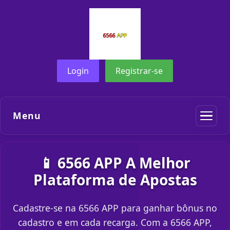
Login
Registrar-se
Menu
📱 6566 APP A Melhor
Plataforma de Apostas
Cadastre-se na 6566 APP para ganhar bônus no
cadastro e em cada recarga. Com a 6566 APP,