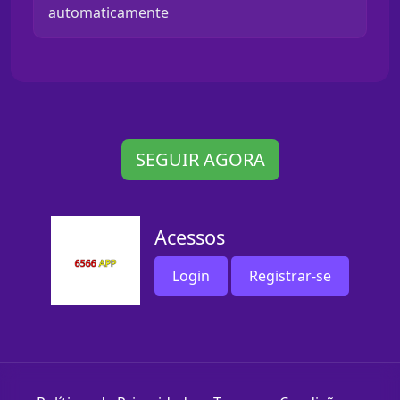
automaticamente
SEGUIR AGORA
Acessos
Login
Registrar-se