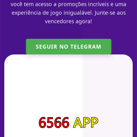
você tem acesso a promoções incríveis e uma
experiência de jogo inigualável. Junte-se aos
vencedores agora!
SEGUIR NO TELEGRAM