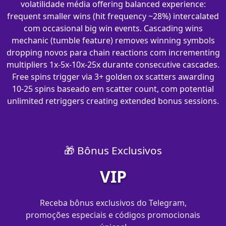
volatilidade média offering balanced experience:
frequent smaller wins (hit frequency ~28%) intercalated
com occasional big win events. Cascading wins
mechanic (tumble feature) removes winning symbols
dropping novos para chain reactions com incrementing
multipliers 1x-5x-10x-25x durante consecutive cascades.
Free spins trigger via 3+ golden ox scatters awarding
10-25 spins baseado em scatter count, com potential
unlimited retriggers creating extended bonus sessions.
🎁 Bônus Exclusivos
VIP
Receba bônus exclusivos do Telegram,
promoções especiais e códigos promocionais