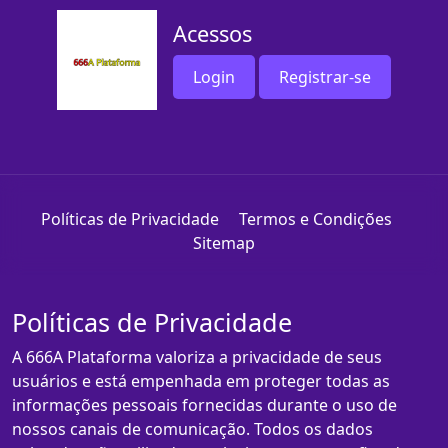
Acessos
Login
Registrar-se
Políticas de Privacidade
Termos e Condições
Sitemap
Políticas de Privacidade
A 666A Plataforma valoriza a privacidade de seus
usuários e está empenhada em proteger todas as
informações pessoais fornecidas durante o uso de
nossos canais de comunicação. Todos os dados