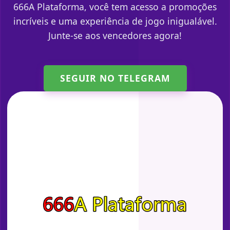
666A Plataforma, você tem acesso a promoções
incríveis e uma experiência de jogo inigualável.
Junte-se aos vencedores agora!
SEGUIR NO TELEGRAM