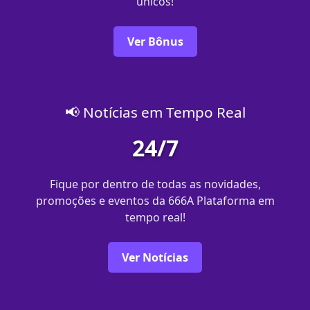
únicos!
Ver Bônus
📢 Notícias em Tempo Real
24/7
Fique por dentro de todas as novidades,
promoções e eventos da 666A Plataforma em
tempo real!
Ver Notícias