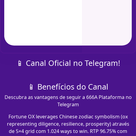
📱 Canal Oficial no Telegram!
📱 Benefícios do Canal
Descubra as vantagens de seguir a 666A Plataforma no
Telegram
Fortune OX leverages Chinese zodiac symbolism (ox
representing diligence, resilience, prosperity) através
de 5×4 grid com 1.024 ways to win. RTP 96.75% com