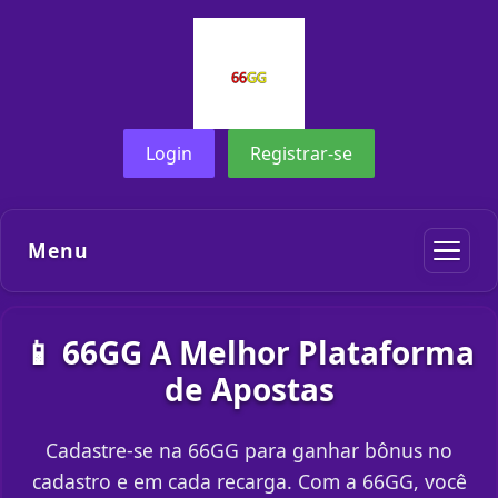
Login
Registrar-se
Menu
📱 66GG A Melhor Plataforma
de Apostas
Cadastre-se na 66GG para ganhar bônus no
cadastro e em cada recarga. Com a 66GG, você