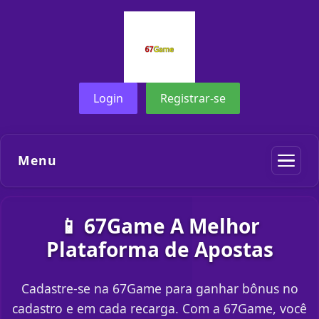
Login
Registrar-se
Menu
📱 67Game A Melhor
Plataforma de Apostas
Cadastre-se na 67Game para ganhar bônus no
cadastro e em cada recarga. Com a 67Game, você