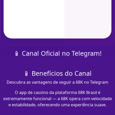
📱 Canal Oficial no Telegram!
📱 Benefícios do Canal
Descubra as vantagens de seguir a 68K no Telegram
O app de cassino da plataforma 68K Brasil é
extremamente funcional — a 68K opera com velocidade
e estabilidade, oferecendo uma experiência suave.