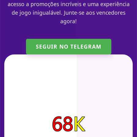
acesso a promoções incríveis e uma experiência
de jogo inigualável. Junte-se aos vencedores
agora!
SEGUIR NO TELEGRAM