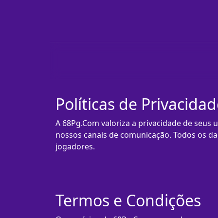
Políticas de Privacida
A 68Pg.Com valoriza a privacidade de seus
nossos canais de comunicação. Todos os dad
jogadores.
Termos e Condições