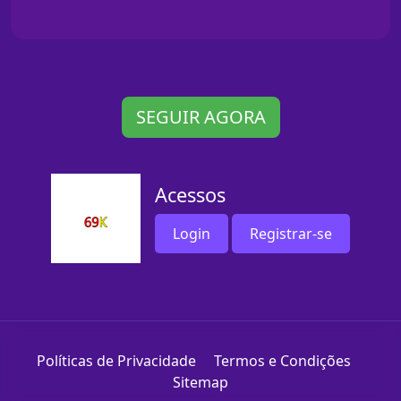
SEGUIR AGORA
Acessos
Login
Registrar-se
Políticas de Privacidade
Termos e Condições
Sitemap