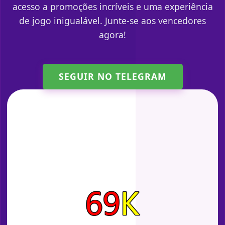
acesso a promoções incríveis e uma experiência
de jogo inigualável. Junte-se aos vencedores
agora!
SEGUIR NO TELEGRAM