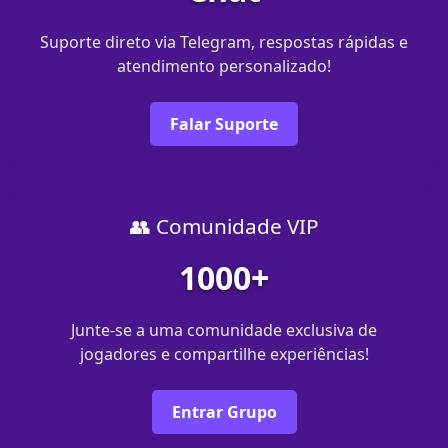
Suporte direto via Telegram, respostas rápidas e
atendimento personalizado!
Falar Suporte
👥 Comunidade VIP
1000+
Junte-se a uma comunidade exclusiva de
jogadores e compartilhe experiências!
Entrar Grupo