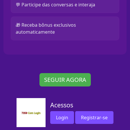
💬 Participe das conversas e interaja
🎁 Receba bônus exclusivos
automaticamente
SEGUIR AGORA
Acessos
Login
Registrar-se