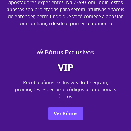
apostadores experientes. Na 7359 Com Login, estas
apostas são projetadas para serem intuitivas e fáceis
de entender, permitindo que você comece a apostar
com confiança desde o primeiro momento.
🎁 Bônus Exclusivos
VIP
Receba bônus exclusivos do Telegram,
promoções especiais e códigos promocionais
únicos!
Ver Bônus