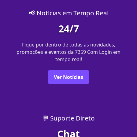
📢 Notícias em Tempo Real
24/7
Fique por dentro de todas as novidades,
promoções e eventos da 7359 Com Login em
tempo real!
Ver Notícias
💬 Suporte Direto
Chat