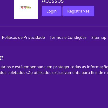
Acessos
Login
Registrar-se
Políticas de Privacidade
Termos e Condições
Sitemap
de
suários e está empenhada em proteger todas as informaçõe
os coletados são utilizados exclusivamente para fins de m