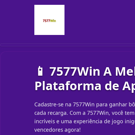
📱 7577Win A Me
Plataforma de A
Cadastre-se na 7577Win para ganhar bô
cada recarga. Com a 7577Win, você tem
incríveis e uma experiência de jogo inig
vencedores agora!