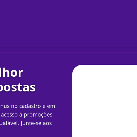
lhor
postas
nus no cadastro e em
 acesso a promoções
ualável. Junte-se aos