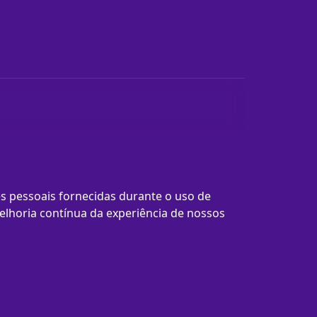
s pessoais fornecidas durante o uso de
elhoria contínua da experiência de nossos