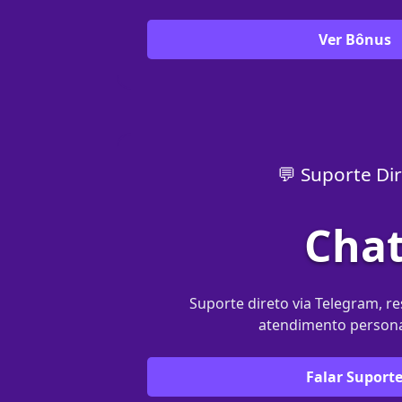
Ver Bônus
💬 Suporte Di
Cha
Suporte direto via Telegram, r
atendimento persona
Falar Suport