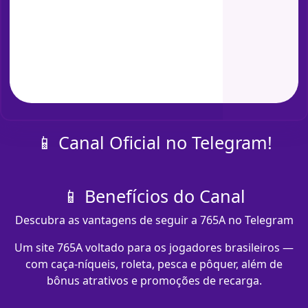
📱 Canal Oficial no Telegram!
📱 Benefícios do Canal
Descubra as vantagens de seguir a 765A no Telegram
Um site 765A voltado para os jogadores brasileiros —
com caça-níqueis, roleta, pesca e pôquer, além de
bônus atrativos e promoções de recarga.