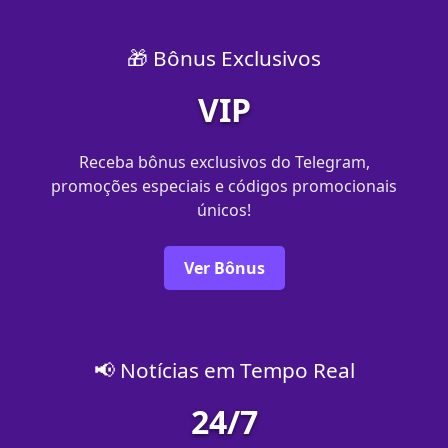
🎁 Bônus Exclusivos
VIP
Receba bônus exclusivos do Telegram,
promoções especiais e códigos promocionais
únicos!
Ver Bônus
📢 Notícias em Tempo Real
24/7