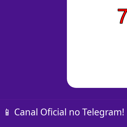
📱 Canal Oficial no Telegram!