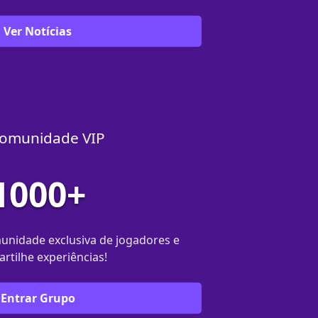
Ver Notícias
Comunidade VIP
1000+
unidade exclusiva de jogadores e
rtilhe experiências!
Entrar Grupo