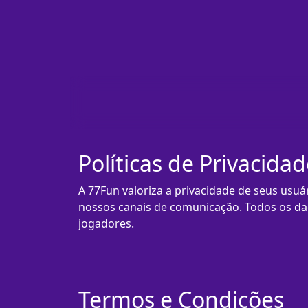
Políticas de Privacida
A 77Fun valoriza a privacidade de seus usu
nossos canais de comunicação. Todos os dad
jogadores.
Termos e Condições