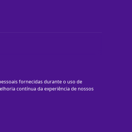
pessoais fornecidas durante o uso de
elhoria contínua da experiência de nossos