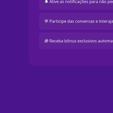
🔔 Ative as notificações para não p
💬 Participe das conversas e interaj
🎁 Receba bônus exclusivos autom