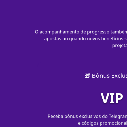
O acompanhamento de progresso também in
apostas ou quando novos benefícios se
projet
🎁 Bônus Exclu
VIP
Receba bônus exclusivos do Telegra
e códigos promocionai