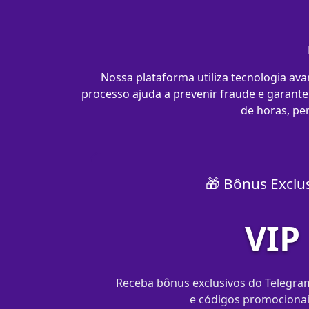
Nossa plataforma utiliza tecnologia av
processo ajuda a prevenir fraude e garante
de horas, pe
🎁 Bônus Exclu
VIP
Receba bônus exclusivos do Telegra
e códigos promocionai