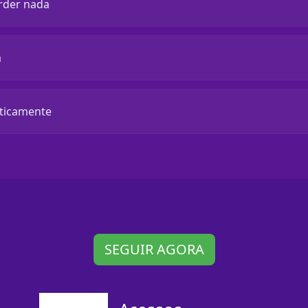
erder nada
a
aticamente
SEGUIR AGORA