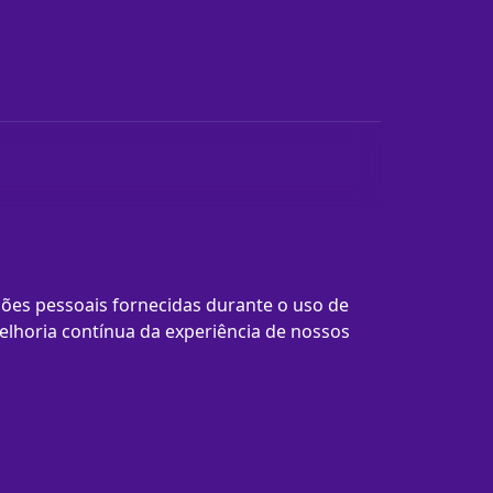
ões pessoais fornecidas durante o uso de
elhoria contínua da experiência de nossos