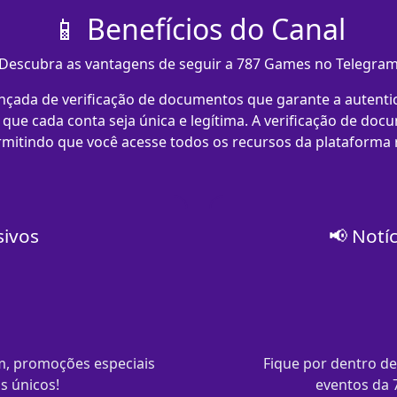
📱 Benefícios do Canal
Descubra as vantagens de seguir a 787 Games no Telegra
ançada de verificação de documentos que garante a autent
 que cada conta seja única e legítima. A verificação de d
rmitindo que você acesse todos os recursos da plataforma
sivos
📢 Notí
m, promoções especiais
Fique por dentro d
s únicos!
eventos da 