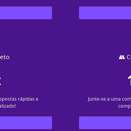
reto
👥 
t
espostas rápidas e
Junte-se a uma com
lizado!
compa
e