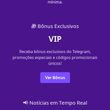
mínima.
🎁 Bônus Exclusivos
VIP
Receba bônus exclusivos do Telegram,
promoções especiais e códigos promocionais
únicos!
Ver Bônus
📢 Notícias em Tempo Real