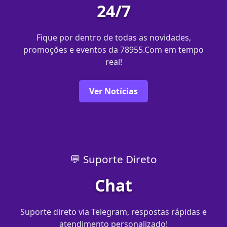
24/7
Fique por dentro de todas as novidades,
promoções e eventos da 78955.Com em tempo
real!
Ver Notícias
💬 Suporte Direto
Chat
Suporte direto via Telegram, respostas rápidas e
atendimento personalizado!