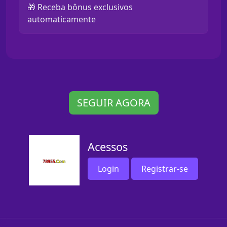
🎁 Receba bônus exclusivos
automaticamente
SEGUIR AGORA
Acessos
Login
Registrar-se