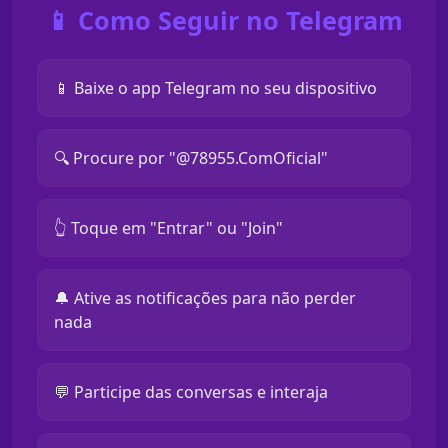
📱 Como Seguir no Telegram
📱 Baixe o app Telegram no seu dispositivo
🔍 Procure por "@78955.ComOficial"
👆 Toque em "Entrar" ou "Join"
🔔 Ative as notificações para não perder
nada
💬 Participe das conversas e interaja