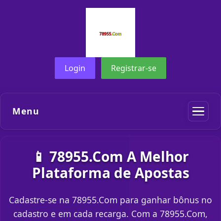
Login
Registrar-se
Menu
📱 78955.Com A Melhor
Plataforma de Apostas
Cadastre-se na 78955.Com para ganhar bônus no
cadastro e em cada recarga. Com a 78955.Com,