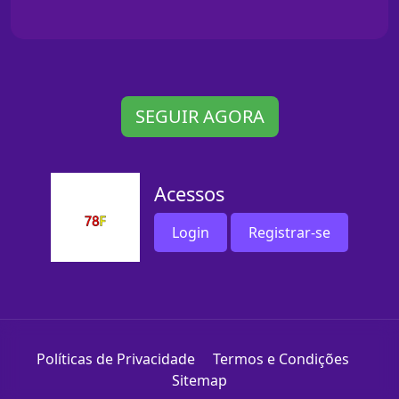
SEGUIR AGORA
Acessos
Login
Registrar-se
Políticas de Privacidade
Termos e Condições
Sitemap