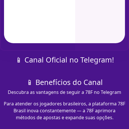
📱 Canal Oficial no Telegram!
📱 Benefícios do Canal
Descubra as vantagens de seguir a 78F no Telegram
Para atender os jogadores brasileiros, a plataforma 78F
Brasil inova constantemente — a 78F aprimora
métodos de apostas e expande suas opções.