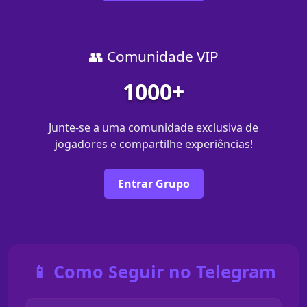
👥 Comunidade VIP
1000+
Junte-se a uma comunidade exclusiva de
jogadores e compartilhe experiências!
Entrar Grupo
📱 Como Seguir no Telegram