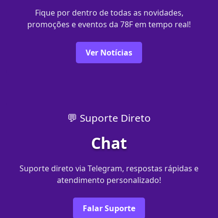
Fique por dentro de todas as novidades,
promoções e eventos da 78F em tempo real!
Ver Notícias
💬 Suporte Direto
Chat
Suporte direto via Telegram, respostas rápidas e
atendimento personalizado!
Falar Suporte