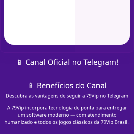
📱 Canal Oficial no Telegram!
📱 Benefícios do Canal
Descubra as vantagens de seguir a 79Vip no Telegram
A 79Vip incorpora tecnologia de ponta para entregar
um software moderno — com atendimento
humanizado e todos os jogos clássicos da 79Vip Brasil .