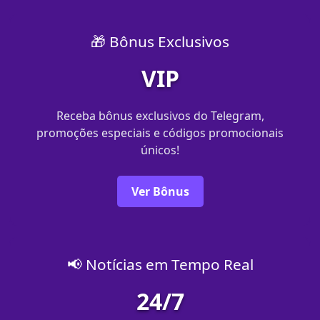
🎁 Bônus Exclusivos
VIP
Receba bônus exclusivos do Telegram,
promoções especiais e códigos promocionais
únicos!
Ver Bônus
📢 Notícias em Tempo Real
24/7