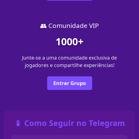
👥 Comunidade VIP
1000+
Junte-se a uma comunidade exclusiva de
jogadores e compartilhe experiências!
Entrar Grupo
📱 Como Seguir no Telegram